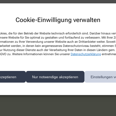
Cookie-Einwilligung verwalten
Notdienstapotheke in Ihrer Nähe.
kies, die für den Betrieb der Website technisch erforderlich sind. Darüber hinaus v
nsere Website für Sie optimal zu gestalten und fortlaufend zu verbessern. Mit Ihrer
ormationen zu Ihrer Verwendung unserer Website auch an Drittanbieter weiter. Soweit
rarbeitet werden, in denen kein angemessenes Datenschutzniveau besteht, stimmen Si
der Internetseite der Apotheke am Mai
ur Nutzung dieser Dienste auch der Verarbeitung Ihrer Daten in diesen Ländern gem. 
 DSGVO zu. Weitere Informationen können Sie unserer
Datenschutzerklärung
entnehme
eratung und Service im Bereich Gesundheit und Medizin sind uns sehr wich
ke und erfahren vieles über unser Leistungsspektrum, das auf den neuest
kzeptieren
Nur notwendige akzeptieren
Einstellungen v
t bieten wir Ihnen viele interessante Informationen. Sie können auch auf
r Internetseite ein und freuen uns auf ein persönliches Treffen vor Ort. U
zur Seite.