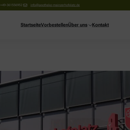
+49-361556952
info@apotheke-mainzerhofplatz.de
Startseite
Vorbestellen
Über uns
Kontakt