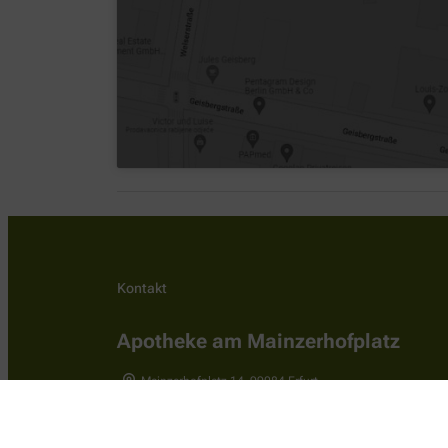
Kontakt
Apotheke am Mainzerhofplatz
Mainzerhofplatz 14
,
99084
Erfurt
+49-3616431836
+49-361556952