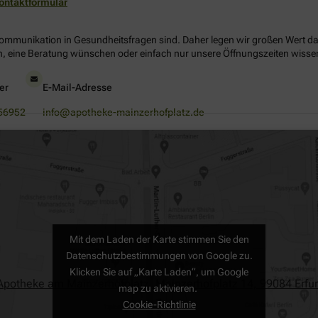
ontaktformular
Kommunikation in Gesundheitsfragen sind. Daher legen wir großen Wert dara
, eine Beratung wünschen oder einfach nur unsere Öffnungszeiten wissen 
er
E-Mail-Adresse
56952
info@apotheke-mainzerhofplatz.de
Mit dem Laden der Karte stimmen Sie den
Datenschutzbestimmungen von Google zu.
Klicken Sie auf „Karte Laden“, um Google
Apotheke am Mainzerhofplatz, Mainzerhofplatz 14, 99084 Erfur
map zu aktivieren.
Cookie-Richtlinie