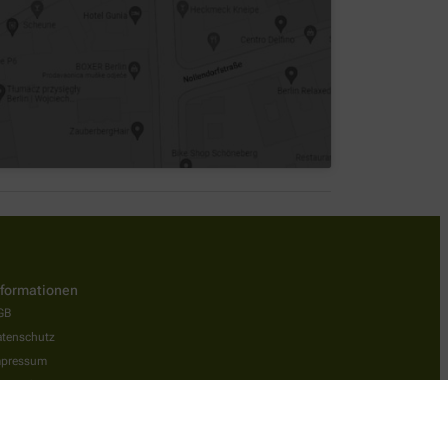
nformationen
GB
tenschutz
mpressum
rrierefreiheitserklärung