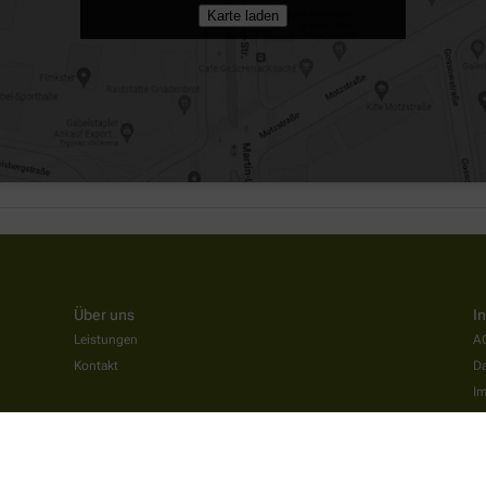
Karte laden
Über uns
I
Leistungen
A
Kontakt
Da
I
Ba