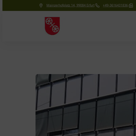
Mainzerhofplatz 14
,
99084
Erfurt
+49-3616431836